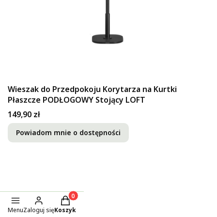
Wieszak do Przedpokoju Korytarza na Kurtki
Płaszcze PODŁOGOWY Stojący LOFT
Cena
149,90 zł
Powiadom mnie o dostępności
Produkty w koszyku: 0. Zobacz szczegóły
Menu
Zaloguj się
Koszyk