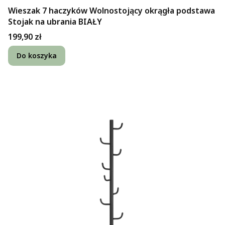
Wieszak 7 haczyków Wolnostojący okrągła podstawa
Stojak na ubrania BIAŁY
Cena
199,90 zł
Do koszyka