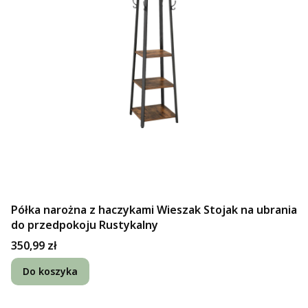
Półka narożna z haczykami Wieszak Stojak na ubrania
do przedpokoju Rustykalny
Cena
350,99 zł
Do koszyka