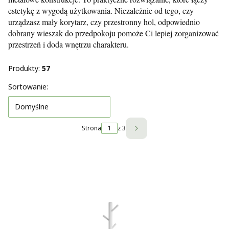
estetykę z wygodą użytkowania. Niezależnie od tego, czy
urządzasz mały korytarz, czy przestronny hol, odpowiednio
dobrany wieszak do przedpokoju pomoże Ci lepiej zorganizować
przestrzeń i doda wnętrzu charakteru.
Produkty:
57
Lista produktów
Sortowanie:
Domyślne
Strona
z 3
Następne produkty