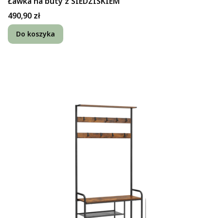
Ławka na buty z SIEDZISKIEM
Cena
490,90 zł
Do koszyka