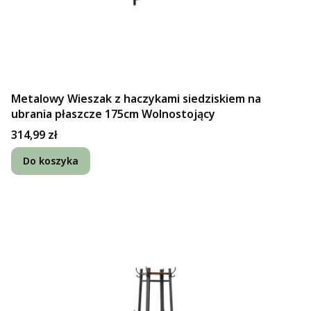
Metalowy Wieszak z haczykami siedziskiem na
ubrania płaszcze 175cm Wolnostojący
Cena
314,99 zł
Do koszyka