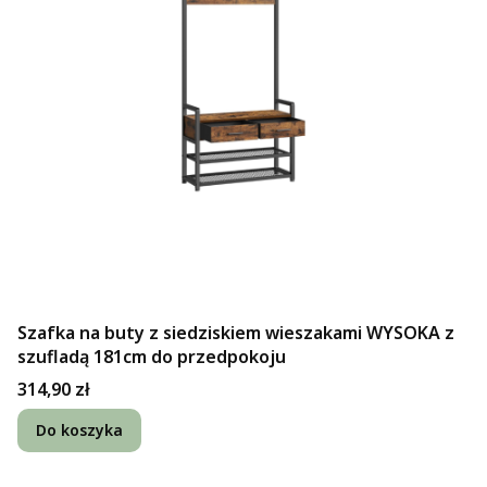
Szafka na buty z siedziskiem wieszakami WYSOKA z
szufladą 181cm do przedpokoju
Cena
314,90 zł
Do koszyka