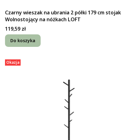
Czarny wieszak na ubrania 2 półki 179 cm stojak
Wolnostojący na nóżkach LOFT
Cena
119,59 zł
Do koszyka
Okazja