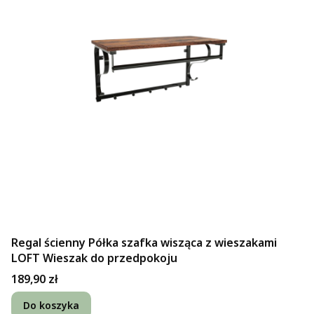
Regal ścienny Półka szafka wisząca z wieszakami
LOFT Wieszak do przedpokoju
Cena
189,90 zł
Do koszyka