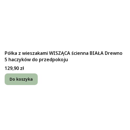
Półka z wieszakami WISZĄCA ścienna BIAŁA Drewno
5 haczyków do przedpokoju
Cena
129,90 zł
Do koszyka