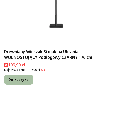
Drewniany Wieszak Stojak na Ubrania
WOLNOSTOJĄCY Podłogowy CZARNY 176 cm
Cena promocyjna
109,90 zł
Najniższa cena:
119,90 zł
-8%
Do koszyka