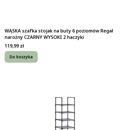
WĄSKA szafka stojak na buty 6 poziomów Regał
narożny CZARNY WYSOKI 2 haczyki
Cena
119,99 zł
Do koszyka