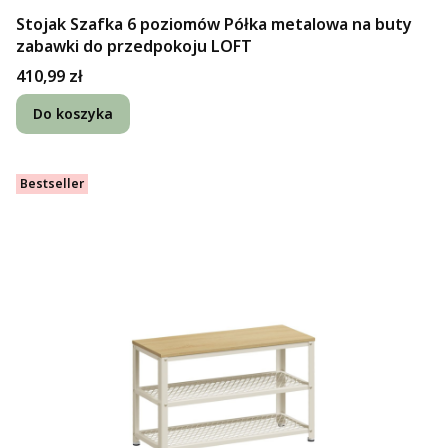
Stojak Szafka 6 poziomów Półka metalowa na buty
zabawki do przedpokoju LOFT
Cena
410,99 zł
Do koszyka
Bestseller