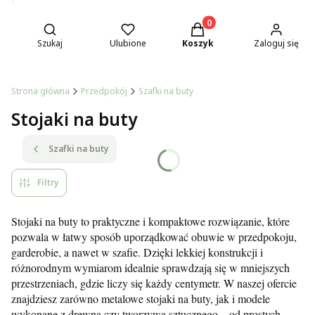
Otwórz wyszukiwarkę
Produkty w koszyku: 0. Z
Szukaj
Ulubione
Koszyk
Zaloguj się
Strona główna
Przedpokój
Szafki na buty
Stojaki na buty
Szafki na buty
Filtry
Stojaki na buty to praktyczne i kompaktowe rozwiązanie, które
pozwala w łatwy sposób uporządkować obuwie w przedpokoju,
garderobie, a nawet w szafie. Dzięki lekkiej konstrukcji i
różnorodnym wymiarom idealnie sprawdzają się w mniejszych
przestrzeniach, gdzie liczy się każdy centymetr. W naszej ofercie
znajdziesz zarówno metalowe stojaki na buty, jak i modele
wykonane z drewna czy tworzywa sztucznego – od prostych,