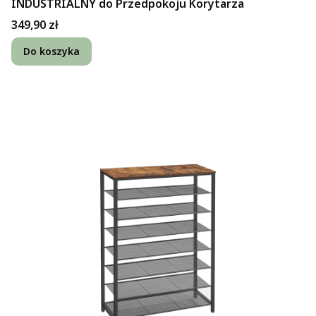
INDUSTRIALNY do Przedpokoju Korytarza
Cena
349,90 zł
Do koszyka