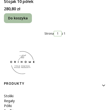
Stojak 10 półek
Cena
280,80 zł
Do koszyka
Strona
z 1
Linki w stopce
PRODUKTY
Stoliki
Regały
Półki