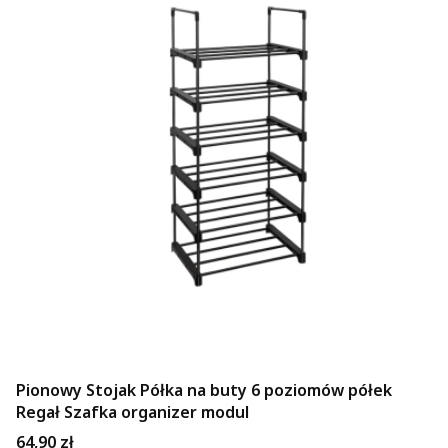
Pionowy Stojak Półka na buty 6 poziomów półek
Regał Szafka organizer modul
Cena
64,90 zł