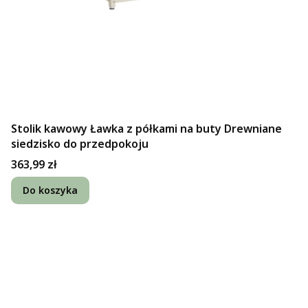
Stolik kawowy Ławka z półkami na buty Drewniane
siedzisko do przedpokoju
Cena
363,99 zł
Do koszyka