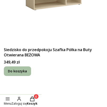
Siedzisko do przedpokoju Szafka Półka na Buty
Otwierana BEŻOWA
Cena
349,49 zł
Do koszyka
Produkty w koszyku: 0. Zobacz szczegóły
Menu
Zaloguj się
Koszyk