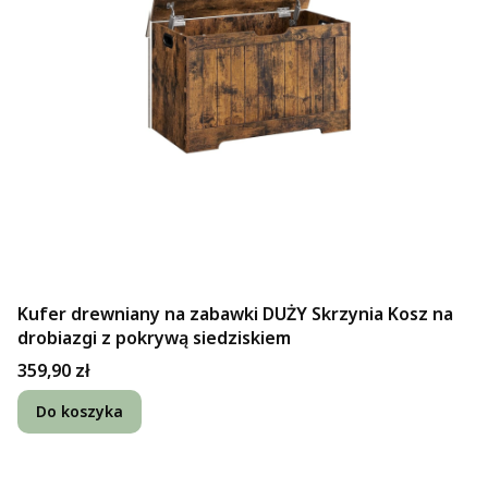
Kufer drewniany na zabawki DUŻY Skrzynia Kosz na
drobiazgi z pokrywą siedziskiem
Cena
359,90 zł
Do koszyka