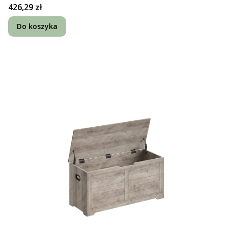
Cena
426,29 zł
Do koszyka