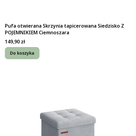
Pufa otwierana Skrzynia tapicerowana Siedzisko Z
POJEMNIKIEM Ciemnoszara
Cena
149,90 zł
Do koszyka