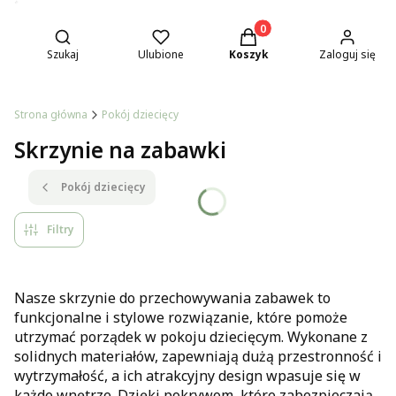
Otwórz wyszukiwarkę
Produkty w koszyku: 0. Z
Szukaj
Ulubione
Koszyk
Zaloguj się
Strona główna
Pokój dziecięcy
Skrzynie na zabawki
Pokój dziecięcy
Filtry
Nasze skrzynie do przechowywania zabawek to
funkcjonalne i stylowe rozwiązanie, które pomoże
utrzymać porządek w pokoju dziecięcym. Wykonane z
solidnych materiałów, zapewniają dużą przestronność i
wytrzymałość, a ich atrakcyjny design wpasuje się w
każde wnętrze. Dzięki pokrywom, które zabezpieczają