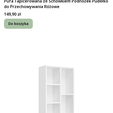
Pufa Tapicerowana ze Schowkiem Podnóżek Pudełko
do Przechowywania Różowe
Cena
149,90 zł
Do koszyka