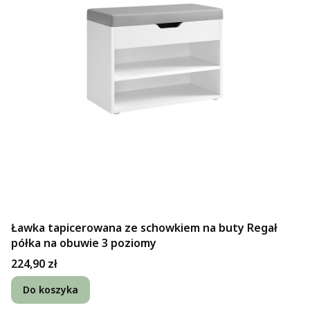
Ławka tapicerowana ze schowkiem na buty Regał
półka na obuwie 3 poziomy
Cena
224,90 zł
Do koszyka