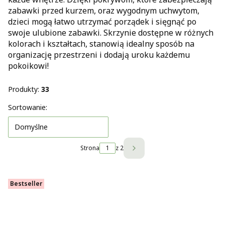
zabawki przed kurzem, oraz wygodnym uchwytom,
dzieci mogą łatwo utrzymać porządek i sięgnąć po
swoje ulubione zabawki. Skrzynie dostępne w różnych
kolorach i kształtach, stanowią idealny sposób na
organizację przestrzeni i dodają uroku każdemu
pokoikowi!
Produkty:
33
Lista produktów
Sortowanie:
Domyślne
Strona
z 2
Następne produkty
Bestseller