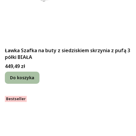
Ławka Szafka na buty z siedziskiem skrzynia z pufą 3
półki BIAŁA
Cena
449,49 zł
Do koszyka
Bestseller