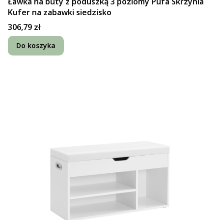
Ławka na buty z poduszką 3 poziomy Pufa Skrzynia
Kufer na zabawki siedzisko
Cena
306,79 zł
Do koszyka