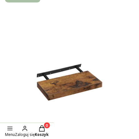
Produkty w koszyku: 0. Zobacz szczegóły
Menu
Zaloguj się
Koszyk