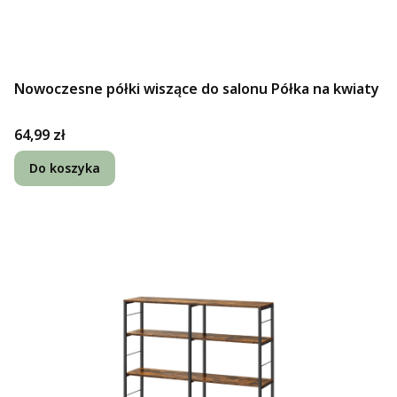
Nowoczesne półki wiszące do salonu Półka na kwiaty
Cena
64,99 zł
Do koszyka