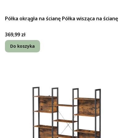
Półka okrągła na ścianę Półka wisząca na ścianę
Cena
369,99 zł
Do koszyka