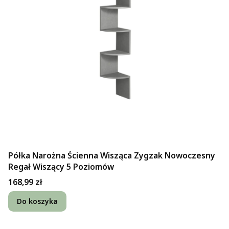
Półka Narożna Ścienna Wisząca Zygzak Nowoczesny
Regał Wiszący 5 Poziomów
Cena
168,99 zł
Do koszyka