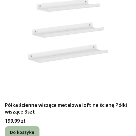
Półka ścienna wisząca metalowa loft na ścianę Półki
wiszące 3szt
Cena
199,99 zł
Do koszyka