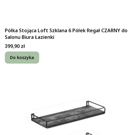
Półka Stojąca Loft Szklana 6 Półek Regał CZARNY do
Salonu Biura Łazienki
Cena
399,90 zł
Do koszyka