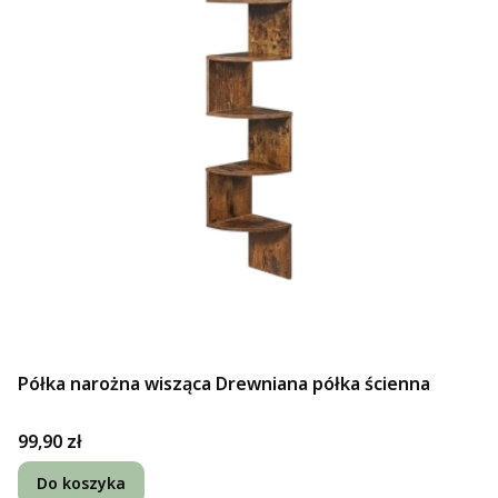
Półka narożna wisząca Drewniana półka ścienna
Cena
99,90 zł
Do koszyka