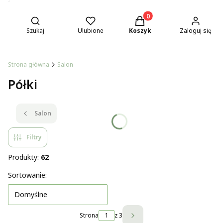
Otwórz wyszukiwarkę
Produkty w koszyku: 0. Z
Szukaj
Ulubione
Koszyk
Zaloguj się
Strona główna
Salon
Półki
Salon
Filtry
Produkty:
62
Lista produktów
Sortowanie:
Domyślne
Strona
z 3
Następne produkty