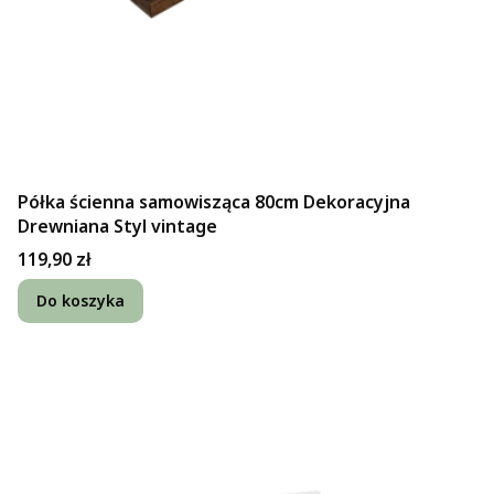
Półka ścienna samowisząca 80cm Dekoracyjna
Drewniana Styl vintage
Cena
119,90 zł
Do koszyka