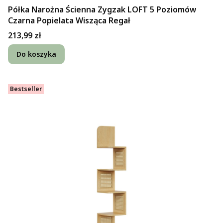
Półka Narożna Ścienna Zygzak LOFT 5 Poziomów
Czarna Popielata Wisząca Regał
Cena
213,99 zł
Do koszyka
Bestseller