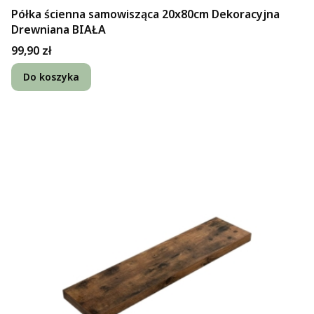
Półka ścienna samowisząca 20x80cm Dekoracyjna
Drewniana BIAŁA
Cena
99,90 zł
Do koszyka