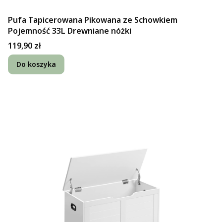
Pufa Tapicerowana Pikowana ze Schowkiem
Pojemność 33L Drewniane nóżki
Cena
119,90 zł
Do koszyka