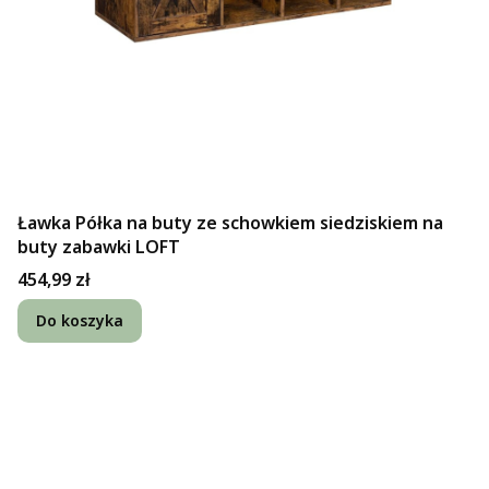
Ławka Półka na buty ze schowkiem siedziskiem na
buty zabawki LOFT
Cena
454,99 zł
Do koszyka