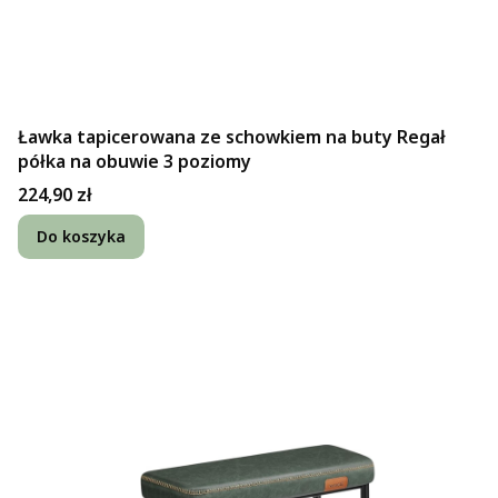
Ławka tapicerowana ze schowkiem na buty Regał
półka na obuwie 3 poziomy
Cena
224,90 zł
Do koszyka