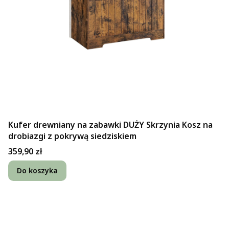
Kufer drewniany na zabawki DUŻY Skrzynia Kosz na
drobiazgi z pokrywą siedziskiem
Cena
359,90 zł
Do koszyka