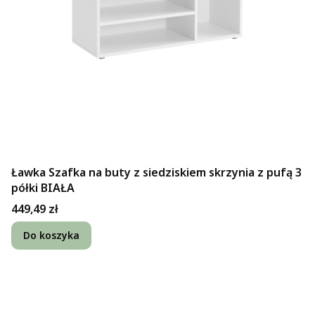
Ławka Szafka na buty z siedziskiem skrzynia z pufą 3
półki BIAŁA
Cena
449,49 zł
Do koszyka