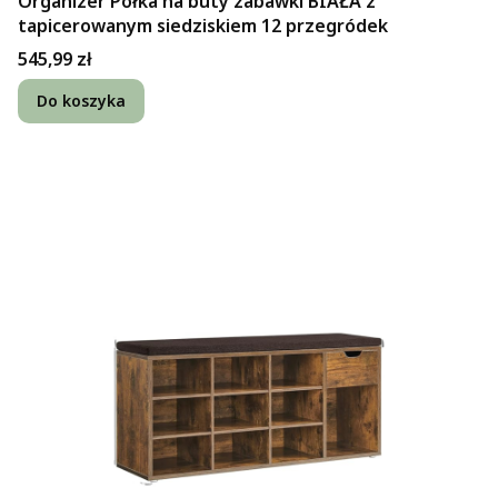
Organizer Półka na buty zabawki BIAŁA z
tapicerowanym siedziskiem 12 przegródek
Cena
545,99 zł
Do koszyka