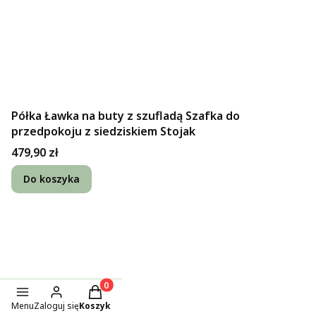
Półka Ławka na buty z szufladą Szafka do
przedpokoju z siedziskiem Stojak
Cena
479,90 zł
Do koszyka
Produkty w koszyku: 0. Zobacz szczegóły
Menu
Zaloguj się
Koszyk