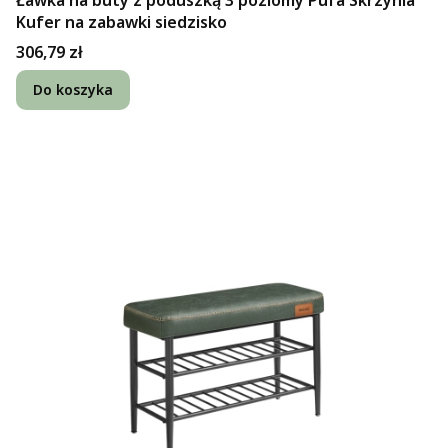
Ławka na buty z poduszką 3 poziomy Pufa Skrzynia
Kufer na zabawki siedzisko
Cena
306,79 zł
Do koszyka