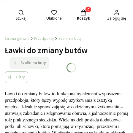
Otwórz wyszukiwarkę
Produkty w koszyku: 0. Z
Szukaj
Ulubione
Koszyk
Zaloguj się
Strona główna
Przedpokój
Szafki na buty
Ławki do zmiany butów
Szafki na buty
Filtry
Ławki do zmiany butów to funkcjonalny element wyposażenia
przedpokoju, który łączy wygodę użytkowania z estetyką
wnętrza. Idealnie sprawdzają się w codziennym użytkowaniu –
ułatwiają zakładanie i zdejmowanie obuwia, a jednocześnie pełnią
rolę praktycznego siedziska. Wiele modeli posiada dodatkowe
półki lub schowki, które pomagają w organizacji przestrzeni i
przechowywaniu butów. W ofercie dostępne są ławki w różnych