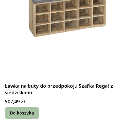
Ławka na buty do przedpokoju Szafka Regał z
siedziskiem
Cena
507,49 zł
Do koszyka