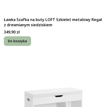
Ławka Szafka na buty LOFT Szkielet metalowy Regał
z drewnianym siedziskiem
Cena
349,90 zł
Do koszyka