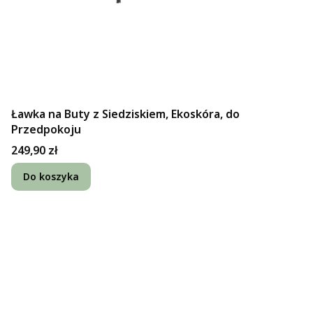
Ławka na Buty z Siedziskiem, Ekoskóra, do
Przedpokoju
Cena
249,90 zł
Do koszyka