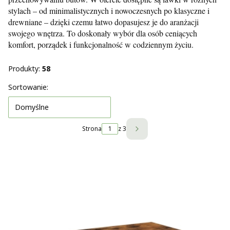
stylach – od minimalistycznych i nowoczesnych po klasyczne i
drewniane – dzięki czemu łatwo dopasujesz je do aranżacji
swojego wnętrza. To doskonały wybór dla osób ceniących
komfort, porządek i funkcjonalność w codziennym życiu.
Produkty:
58
Lista produktów
Sortowanie:
Domyślne
Strona
z 3
Następne produkty