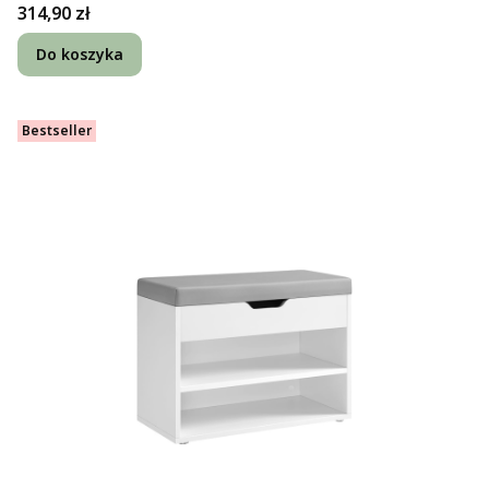
Cena
314,90 zł
Do koszyka
Bestseller