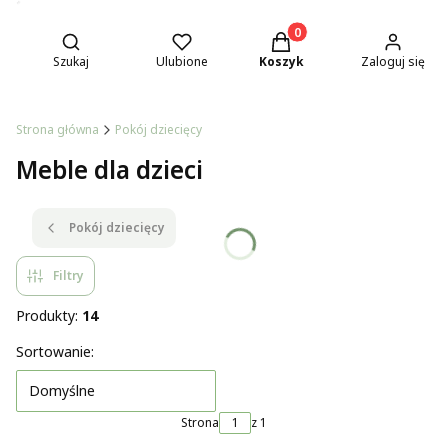
Otwórz wyszukiwarkę
Produkty w koszyku: 0. Z
Szukaj
Ulubione
Koszyk
Zaloguj się
Strona główna
Pokój dziecięcy
Meble dla dzieci
Pokój dziecięcy
Filtry
Produkty:
14
Lista produktów
Sortowanie:
Domyślne
Strona
z 1