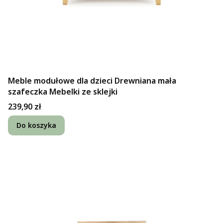
Meble modułowe dla dzieci Drewniana mała
szafeczka Mebelki ze sklejki
Cena
239,90 zł
Do koszyka