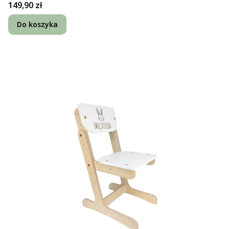
Cena
149,90 zł
Do koszyka