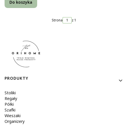
Do koszyka
Strona
z 1
Linki w stopce
PRODUKTY
Stoliki
Regały
Półki
Szafki
Wieszaki
Organizery