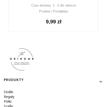
Czas dostawy: 1 - 2 dni robocze
Przelew / Przedpłata
9,99 zł
Linki w stopce
PRODUKTY
Stoliki
Regały
Półki
Szafki