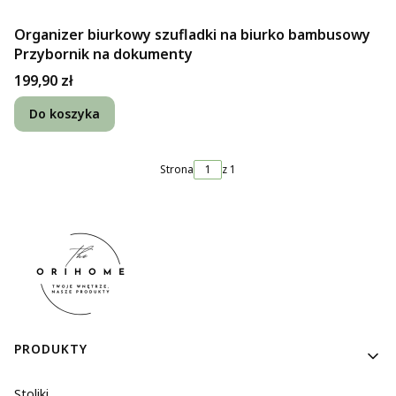
Organizer biurkowy szufladki na biurko bambusowy
Przybornik na dokumenty
Cena
199,90 zł
Do koszyka
Strona
z 1
Linki w stopce
PRODUKTY
Stoliki