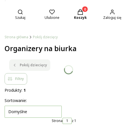
Otwórz wyszukiwarkę
Produkty w koszyku: 0. Z
Szukaj
Ulubione
Koszyk
Zaloguj się
Strona główna
Pokój dziecięcy
Organizery na biurka
Pokój dziecięcy
Filtry
Produkty:
1
Lista produktów
Sortowanie:
Domyślne
Strona
z 1