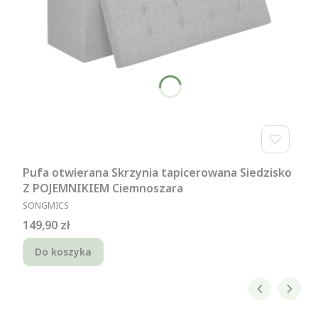
Pufa otwierana Skrzynia tapicerowana Siedzisko
Z POJEMNIKIEM Ciemnoszara
PRODUCENT
SONGMICS
Cena
149,90 zł
Do koszyka