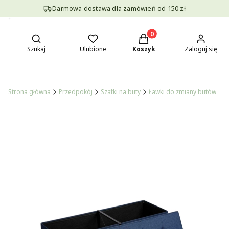
Darmowa dostawa dla zamówień od 150 zł
Otwórz wyszukiwarkę
Produkty w koszyku: 0. Z
Szukaj
Ulubione
Koszyk
Zaloguj się
Strona główna
Przedpokój
Szafki na buty
Ławki do zmiany butów