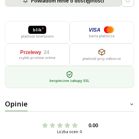
Powiadom mnie o dostępności
blik
VISA
karta płatnicza
płatność telefonem
Przelewy
24
szybki przelew online
płatność przy odbiorze
bezpieczne zakupy SSL
Opinie
0.00
Liczba ocen: 0