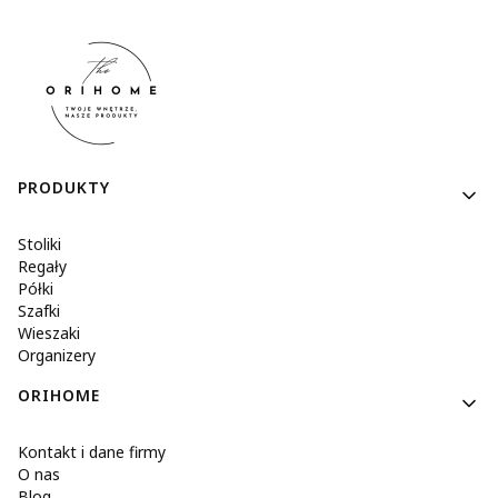
Linki w stopce
PRODUKTY
Stoliki
Regały
Półki
Szafki
Wieszaki
Organizery
ORIHOME
Kontakt i dane firmy
O nas
Blog