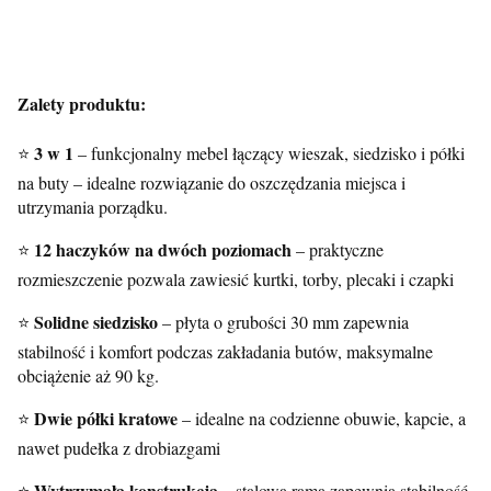
Zalety produktu:
3 w 1
⭐
– funkcjonalny mebel łączący wieszak, siedzisko i półki
na buty – idealne rozwiązanie do oszczędzania miejsca i
utrzymania porządku.
12 haczyków na dwóch poziomach
⭐
– praktyczne
rozmieszczenie pozwala zawiesić kurtki, torby, plecaki i czapki
Solidne siedzisko
⭐
– płyta o grubości 30 mm zapewnia
stabilność i komfort podczas zakładania butów, maksymalne
obciążenie aż 90 kg.
Dwie półki kratowe
⭐
– idealne na codzienne obuwie, kapcie, a
nawet pudełka z drobiazgami
Wytrzymała konstrukcja
⭐
– stalowa rama zapewnia stabilność,