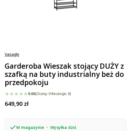
Vasagle
Garderoba Wieszak stojący DUŻY z
szafką na buty industrialny beż do
przedpokoju
0.00
(Oceny: 0 Recenzje: 0)
Cena
649,90 zł
W magazynie
•
Wysyłka dziś