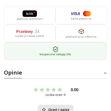
blik
VISA
karta płatnicza
płatność telefonem
Przelewy
24
szybki przelew online
płatność przy odbiorze
bezpieczne zakupy SSL
Opinie
0.00
Liczba ocen: 0
Oceń i opisz