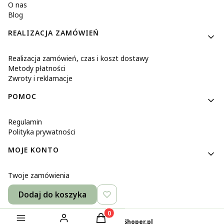
O nas
Blog
REALIZACJA ZAMÓWIEŃ
Realizacja zamówień, czas i koszt dostawy
Metody płatności
Zwroty i reklamacje
POMOC
Regulamin
Polityka prywatności
MOJE KONTO
Twoje zamówienia
Ustawienia konta
Dodaj do koszyka
Ulubione
Produkty w koszyku: 0. Zobacz szcze
Sklep internetowy
Shoper.pl