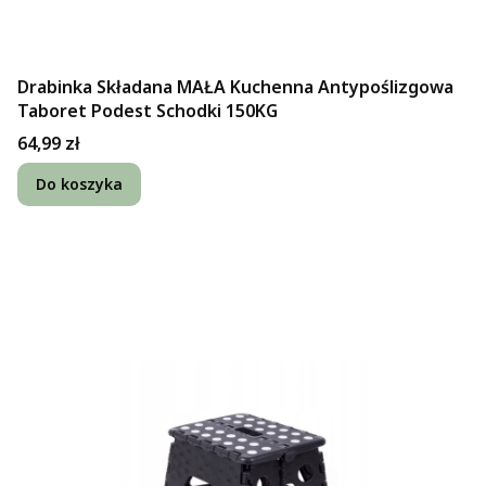
Drabinka Składana MAŁA Kuchenna Antypoślizgowa
Taboret Podest Schodki 150KG
Cena
64,99 zł
Do koszyka