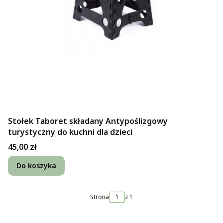
Stołek Taboret składany Antypoślizgowy
turystyczny do kuchni dla dzieci
Cena
45,00 zł
Do koszyka
Strona
z 1