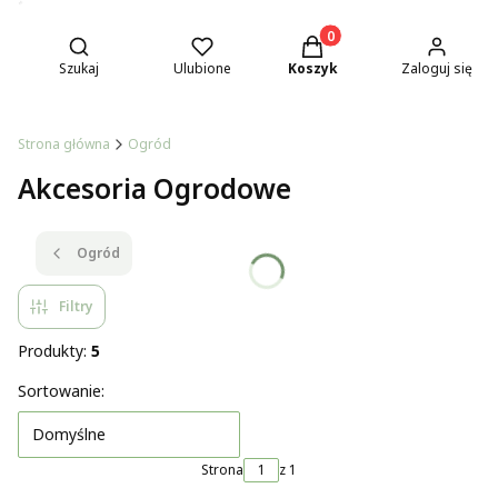
Otwórz wyszukiwarkę
Produkty w koszyku: 0. Z
Szukaj
Ulubione
Koszyk
Zaloguj się
Strona główna
Ogród
Akcesoria Ogrodowe
Ogród
Filtry
Produkty:
5
Lista produktów
Sortowanie:
Domyślne
Strona
z 1